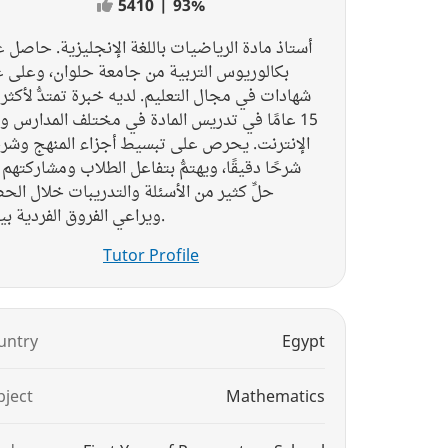
5410
|
93%
أستاذ مادة الرياضيات باللغة الإنجليزية. حاصل 
بكالوريوس التربية من جامعة حلوان، وعلى عد
شهادات في مجال التعليم. لديه خبرة تمتدُّ لأكثر
عامًا في تدريس المادة في مختلف المدارس وعبر
الإنترنت. يحرص على تبسيط أجزاء المنهج وشر
شرحًا دقيقًا، ويهتمُّ بتفاعل الطلاب ومشاركتهم
حلِّ كثير من الأسئلة والتدريبات خلال ال،
ويراعي الفروق الفردية بينهم.
Tutor Profile
untry
Egypt
bject
Mathematics