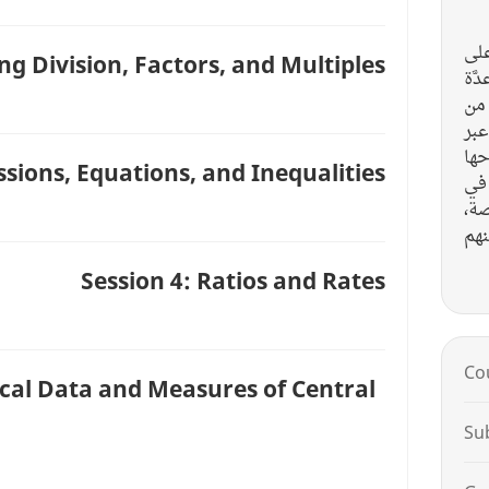
على
ng Division, Factors, and Multiples
َّة
 من
15 
حها
ssions, Equations, and Inequalities
 في
حصة
Session 4: Ratios and Rates
Co
ical Data and Measures of Central
Su