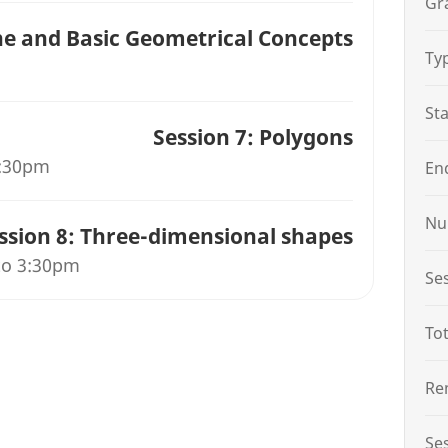
Gr
ne and Basic Geometrical Concepts
Ty
St
Session 7: Polygons
3:30pm
En
Nu
ssion 8: Three-dimensional shapes
to 3:30pm
Se
Tot
Re
Se