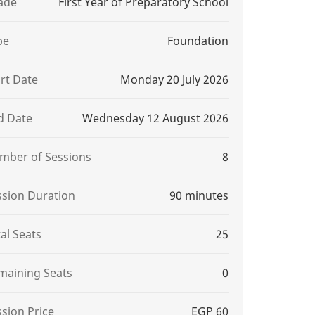
ade
First Year of Preparatory School
pe
Foundation
art Date
Monday 20 July 2026
d Date
Wednesday 12 August 2026
mber of Sessions
8
ssion Duration
90 minutes
al Seats
25
maining Seats
0
ssion Price
EGP 60