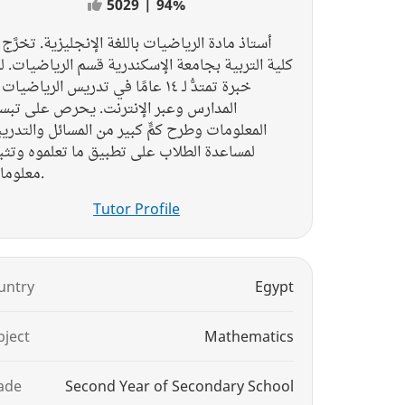
5029
|
94%
أستاذ مادة الرياضيات باللغة الإنجليزية. تخرَّج
كلية التربية بجامعة الإسكندرية قسم الرياضيات. ل
خبرة تمتدُّ لـ ١٤ عامًا في تدريس الرياضي
المدارس وعبر الإنترنت. يحرص على تبس
المعلومات وطرح كمٍّ كبير من المسائل والتدري
لمساعدة الطلاب على تطبيق ما تعلموه وتث
معلوماتهم.
Tutor Profile
untry
Egypt
bject
Mathematics
ade
Second Year of Secondary School