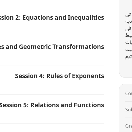
 في
ssion 2: Equations and Inequalities
ديه
ات في
يط
بات
nes and Geometric Transformations
بيت
Session 4: Rules of Exponents
Co
Session 5: Relations and Functions
Su
Gr