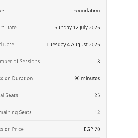
pe
Foundation
art Date
Sunday 12 July 2026
d Date
Tuesday 4 August 2026
mber of Sessions
8
ssion Duration
90 minutes
al Seats
25
maining Seats
12
ssion Price
EGP 70