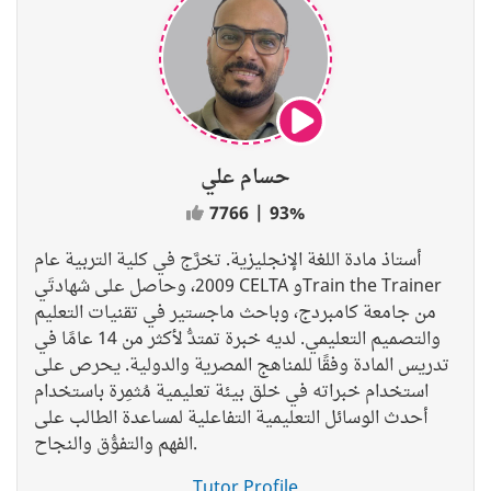
حسام علي
7766
|
93%
أستاذ مادة اللغة الإنجليزية. تخرَّج في كلية التربية عام
2009، وحاصل على شهادتَي CELTA وTrain the Trainer
من جامعة كامبردج، وباحث ماجستير في تقنيات التعليم
والتصميم التعليمي. لديه خبرة تمتدُّ لأكثر من 14 عامًا في
تدريس المادة وفقًا للمناهج المصرية والدولية. يحرص على
استخدام خبراته في خلق بيئة تعليمية مُثمِرة باستخدام
أحدث الوسائل التعليمية التفاعلية لمساعدة الطالب على
الفهم والتفوُّق والنجاح.
Tutor Profile