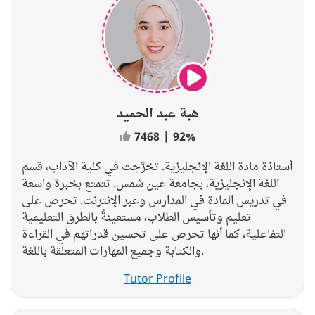
هبة عبد الحميد
7468
|
92%
أستاذة مادة اللغة الإنجليزية. تخرَّجت في كلية الآداب، قسم
اللغة الإنجليزية، بجامعة عين شمس. تتمتع بخبرة واسعة
في تدريس المادة في المدارس وعبر الإنترنت. تحرص على
تعليم وتأسيس الطلاب، مستعينةً بالطرق التعليمية
التفاعلية، كما أنها تحرص على تحسين قدراتهم في القراءة
والكتابة وجميع المهارات المتعلقة باللغة.
Tutor Profile