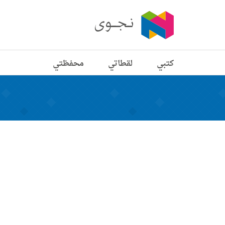
كتبي
لقطاتي
محفظتي