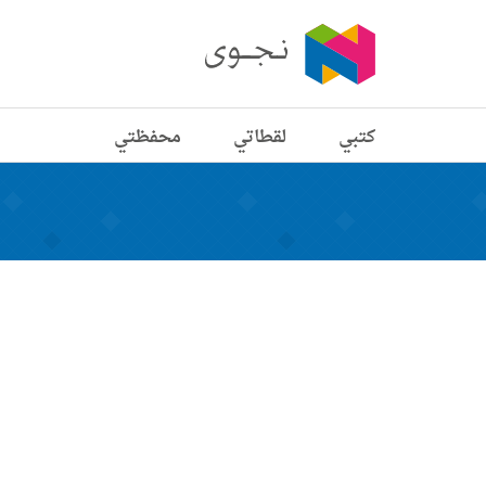
كتبي
لقطاتي
محفظتي