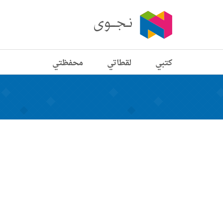
كتبي
لقطاتي
محفظتي