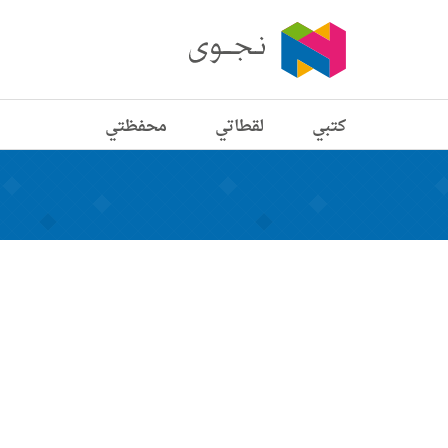
كتبي
لقطاتي
محفظتي